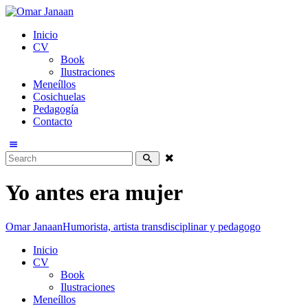
Inicio
CV
Book
Ilustraciones
Meneíllos
Cosichuelas
Pedagogía
Contacto
Yo antes era mujer
Omar Janaan
Humorista, artista transdisciplinar y pedagogo
Inicio
CV
Book
Ilustraciones
Meneíllos