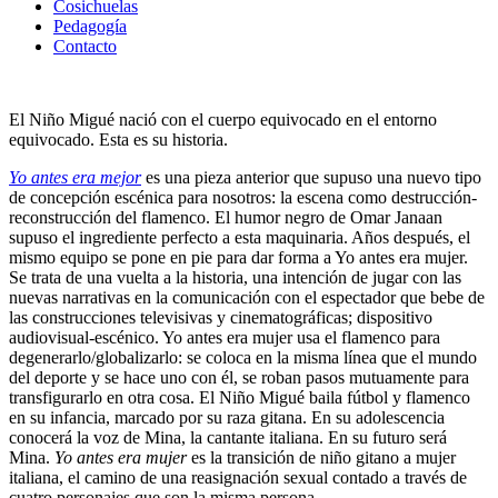
Cosichuelas
Pedagogía
Contacto
El Niño Migué nació con el cuerpo equivocado en el entorno
equivocado. Esta es su historia.
Yo antes era mejor
es una pieza anterior que supuso una nuevo tipo
de concepción escénica para nosotros: la escena como destrucción-
reconstrucción del flamenco. El humor negro de Omar Janaan
supuso el ingrediente perfecto a esta maquinaria. Años después, el
mismo equipo se pone en pie para dar forma a Yo antes era mujer.
Se trata de una vuelta a la historia, una intención de jugar con las
nuevas narrativas en la comunicación con el espectador que bebe de
las construcciones televisivas y cinematográficas; dispositivo
audiovisual-escénico. Yo antes era mujer usa el flamenco para
degenerarlo/globalizarlo: se coloca en la misma línea que el mundo
del deporte y se hace uno con él, se roban pasos mutuamente para
transfigurarlo en otra cosa. El Niño Migué baila fútbol y flamenco
en su infancia, marcado por su raza gitana. En su adolescencia
conocerá la voz de Mina, la cantante italiana. En su futuro será
Mina.
Yo antes era mujer
es la transición de niño gitano a mujer
italiana, el camino de una reasignación sexual contado a través de
cuatro personajes que son la misma persona.