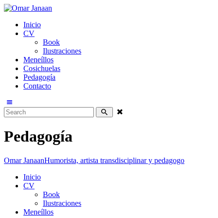
Inicio
CV
Book
Ilustraciones
Meneíllos
Cosichuelas
Pedagogía
Contacto
Pedagogía
Omar Janaan
Humorista, artista transdisciplinar y pedagogo
Inicio
CV
Book
Ilustraciones
Meneíllos