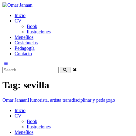
Inicio
CV
Book
Ilustraciones
Meneíllos
Cosichuelas
Pedagogía
Contacto
Tag: sevilla
Omar Janaan
Humorista, artista transdisciplinar y pedagogo
Inicio
CV
Book
Ilustraciones
Meneíllos