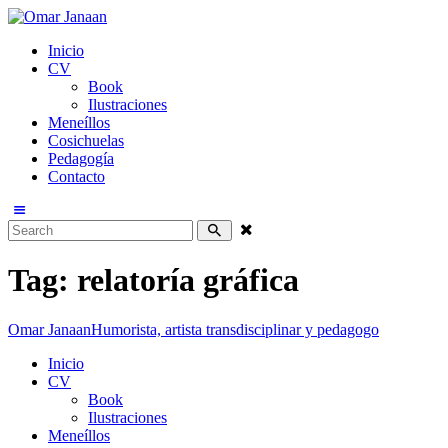
Inicio
CV
Book
Ilustraciones
Meneíllos
Cosichuelas
Pedagogía
Contacto
Tag: relatoría gráfica
Omar Janaan
Humorista, artista transdisciplinar y pedagogo
Inicio
CV
Book
Ilustraciones
Meneíllos