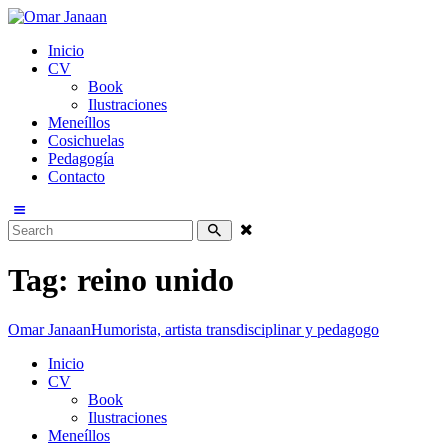
Inicio
CV
Book
Ilustraciones
Meneíllos
Cosichuelas
Pedagogía
Contacto
Tag: reino unido
Omar Janaan
Humorista, artista transdisciplinar y pedagogo
Inicio
CV
Book
Ilustraciones
Meneíllos