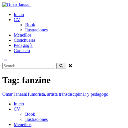
Inicio
CV
Book
Ilustraciones
Meneíllos
Cosichuelas
Pedagogía
Contacto
Tag: fanzine
Omar Janaan
Humorista, artista transdisciplinar y pedagogo
Inicio
CV
Book
Ilustraciones
Meneíllos