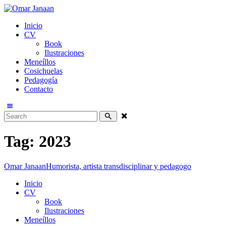
Inicio
CV
Book
Ilustraciones
Meneíllos
Cosichuelas
Pedagogía
Contacto
Tag: 2023
Omar Janaan
Humorista, artista transdisciplinar y pedagogo
Inicio
CV
Book
Ilustraciones
Meneíllos