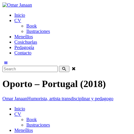
Inicio
CV
Book
Ilustraciones
Meneíllos
Cosichuelas
Pedagogía
Contacto
Oporto – Portugal (2018)
Omar Janaan
Humorista, artista transdisciplinar y pedagogo
Inicio
CV
Book
Ilustraciones
Meneíllos