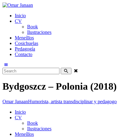
Inicio
CV
Book
Ilustraciones
Meneíllos
Cosichuelas
Pedagogía
Contacto
Bydgoszcz – Polonia (2018)
Omar Janaan
Humorista, artista transdisciplinar y pedagogo
Inicio
CV
Book
Ilustraciones
Meneíllos