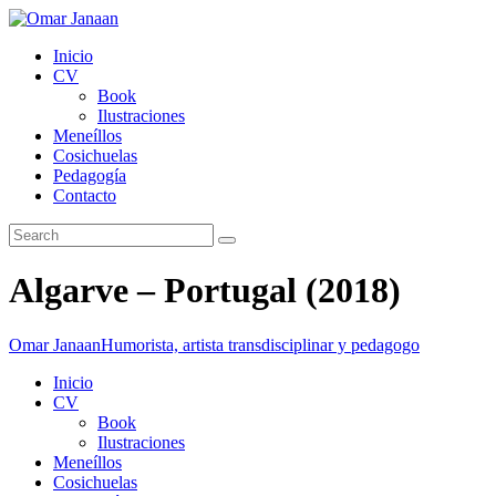
Inicio
CV
Book
Ilustraciones
Meneíllos
Cosichuelas
Pedagogía
Contacto
Algarve – Portugal (2018)
Omar Janaan
Humorista, artista transdisciplinar y pedagogo
Inicio
CV
Book
Ilustraciones
Meneíllos
Cosichuelas